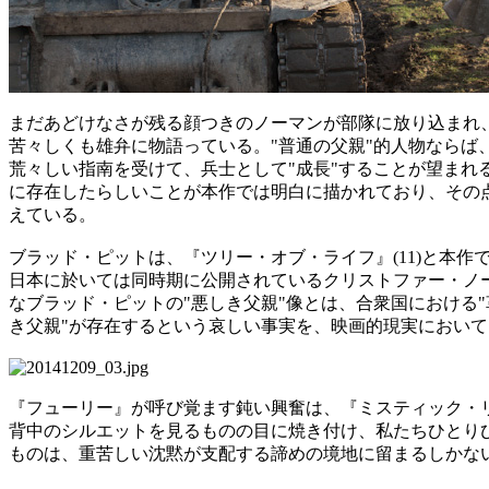
まだあどけなさが残る顔つきのノーマンが部隊に放り込まれ
苦々しくも雄弁に物語っている。"普通の父親"的人物ならば
荒々しい指南を受けて、兵士として"成長"することが望まれ
に存在したらしいことが本作では明白に描かれており、その点
えている
。
ブラッド・ピットは、『ツリー・オブ・ライフ』(11)と本作
日本に於いては同時期に公開されているクリストファー・ノー
なブラッド・ピットの"悪しき父親"像とは、合衆国における"
き父親"が存在するという哀しい事実を、映画的現実におい
『フューリー』が呼び覚ます鈍い興奮は、『ミスティック・リ
背中のシルエットを見るものの目に焼き付け、私たちひとり
ものは、重苦しい沈黙が支配する諦めの境地に留まるしかない