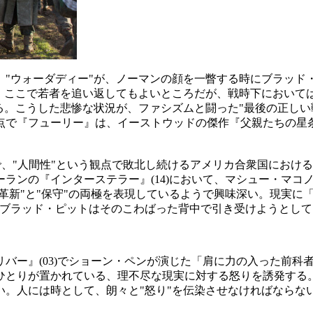
、"ウォーダディー"が、ノーマンの顔を一瞥する時にブラッド
、ここで若者を追い返してもよいところだが、戦時下においては
る。こうした悲惨な状況が、ファシズムと闘った"最後の正しい
で『フューリー』は、イーストウッドの傑作『父親たちの星条旗
で、"人間性"という観点で敗北し続けるアメリカ合衆国におけ
ランの『インターステラー』(14)において、マシュー・マコ
革新"と"保守"の両極を表現しているようで興味深い。
現実に
てブラッド・ピットはそのこわばった背中で引き受けようとして
バー』(03)でショーン・ペンが演じた「肩に力の入った前科
ひとりが置かれている、理不尽な現実に対する怒りを誘発する
。人には時として、朗々と"怒り"を伝染させなければならな