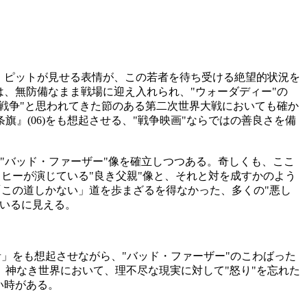
・ピットが見せる表情が、この若者を待ち受ける絶望的状況を
、無防備なまま戦場に迎え入れられ、"ウォーダディー"の
戦争"と思われてきた節のある第二次世界大戦においても確か
』(06)をも想起させる、"戦争映画"ならではの善良さを備
る"バッド・ファーザー"像を確立しつつある。奇しくも、ここ
ノヒーが演じている"良き父親"像と、それと対を成すかのよう
「この道しかない」道を歩まざるを得なかった、多くの"悪し
いるに見える。
者」をも想起させながら、"バッド・ファーザー"のこわばった
。
神なき世界において、
理不尽な現実に対して"怒り"を忘れた
い時がある。