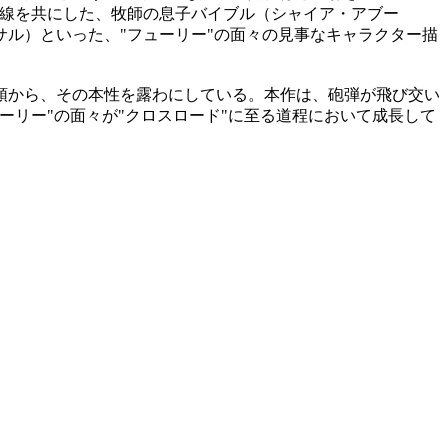
戦線を共にした、牧師の息子バイブル（シャイア・アブー
ル）といった、"フューリー"の面々の見事なキャラクター描
頭から、その本性を露わにしている。本作は、砲弾が飛び交い
リー"の面々が"クロスロード"に至る道程において成長して