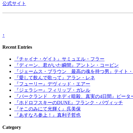
公式サイト
↑
Recent Entries
『チャイナ・ゲイト』サミュエル・フラー
『ディーン、君がいた瞬間』アントン・コービン
『ジェームス・ブラウン 最高の魂を持つ男』テイト・
『愛して飲んで歌って』アラン・レネ
『フューリー』デヴィッド・エアー
『ジェラシー』フィリップ・ガレル
『パークランド ケネディ暗殺、真実の4日間』ピータ
『ホドロフスキーのDUNE』フランク・パヴィッチ
『そこのみにて光輝く』呉美保
『あすなろ参上！』真利子哲也
Category