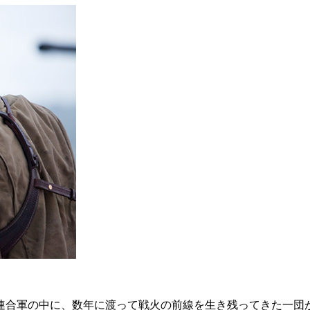
連合軍の中に、数年に渡って戦火の前線を生き残ってきた一団