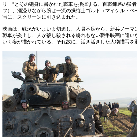
リー"とその砲身に書かれた戦車を指揮する、百戦錬磨の猛
フ）、酒浸りながら腕は一流の操縦士ゴルド（マイケル・ペ
写に、スクリーンに引き込まれた。
映画は、戦況がいよいよ切迫し、人員不足から、新兵ノーマ
戦車が炎上し、人が殺し殺される紛れもない戦争映画に違いな
いく姿が描かれている。それ故に、活き活きした人物描写を