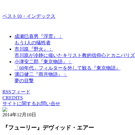
ベスト10・インデックス
成瀬巳喜男『浮雲』：
もう1人の犠牲者
市川崑『野火』：
市川崑が冷静に描いたキリスト教的信仰心とカニバリズ
小津安二郎『東京物語』：
「60年代」フィルターを外して観る『東京物語』
溝口健二『雨月物語』：
夢の目撃
RSSフィード
CREDITS
サイトに関するお問い合せ
2014年12月10日
『フューリー』デヴィッド・エアー