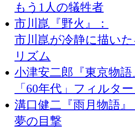
もう1人の犠牲者
市川崑『野火』：
市川崑が冷静に描いた
リズム
小津安二郎『東京物語
「60年代」フィルタ
溝口健二『雨月物語』
夢の目撃