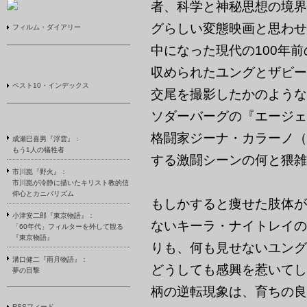
者、科学と神秘思想の境界
グらしい変態映画と思わせ
フィルム・ダイアリー
中になった現代の100年
収められたユングとザビー
ベスト10・インデックス
交尾を撮影したかのような
ソダーバーグの『エージェ
格闘家ジーナ・カラーノ（
成瀬巳喜男『浮雲』：
もう1人の犠牲者
する激闘シーンの何と猥雑
市川崑『野火』：
市川崑が冷静に描いたキリスト教的信
仰心とカニバリズム
もしかすると痩せた肢体が
小津安二郎『東京物語』：
ないキーラ・ナイトレイの
「60年代」フィルターを外して観る
『東京物語』
りも、何も見せないユング
溝口健二『雨月物語』：
どうしても感興を惹いてし
夢の目撃
柄の逆転現象は、育ちの良
RSSフィード