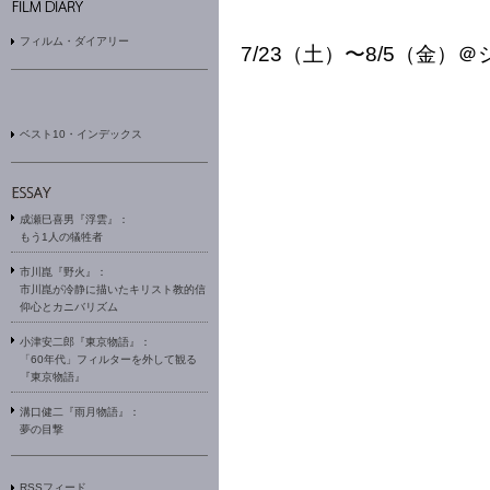
フィルム・ダイアリー
7/23（土）〜8/5（金）
ベスト10・インデックス
成瀬巳喜男『浮雲』：
もう1人の犠牲者
市川崑『野火』：
市川崑が冷静に描いたキリスト教的信
仰心とカニバリズム
小津安二郎『東京物語』：
「60年代」フィルターを外して観る
『東京物語』
溝口健二『雨月物語』：
夢の目撃
RSSフィード