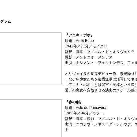
グラム
『アニキ・ボボ』
原題：Aniki Bóbó
1942年／71分／モノクロ
監督・脚本：マノエル・ド・オリヴェイラ
撮影：アントニオ・メンデス
出演：ナシメント・フェルナンデス、フェ
オリヴェイラの長篇デビュー作。陽光降り
ーな少年少女たちを縦横無尽に活写してネ
「アニキ・ボボ」とは警官・泥棒という遊び
愛」の寓意へ変貌させる演出のスケール感
『春の劇』
原題：Acto de Primavera
1963年／94分／カラー
監督・脚本・撮影：マノエル・ド・オリヴ
出演：ニコラウ・ヌネス・ダ・シルヴァ、
ナ