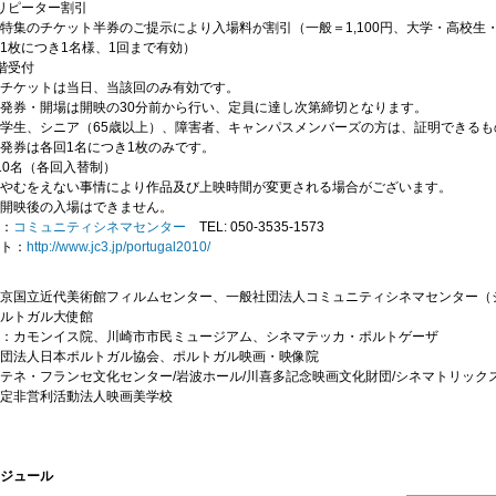
リピーター割引
特集のチケット半券のご提示により入場料が割引（一般＝1,100円、大学・高校生・
1枚につき1名様、1回まで有効）
階受付
チケットは当日、当該回のみ有効です。
発券・開場は開映の30分前から行い、定員に達し次第締切となります。
学生、シニア（65歳以上）、障害者、キャンパスメンバーズの方は、証明できるも
発券は各回1名につき1枚のみです。
10名（各回入替制）
やむをえない事情により作品及び上映時間が変更される場合がございます。
開映後の入場はできません。
：
コミュニティシネマセンター
TEL: 050-3535-1573
ト：
http://www.jc3.jp/portugal2010/
京国立近代美術館フィルムセンター、一般社団法人コミュニティシネマセンター（
ルトガル大使館
：
カモンイス院、川崎市市民ミュージアム、シネマテッカ・ポルトゲーザ
団法人日本ポルトガル協会、ポルトガル映画・映像院
テネ・フランセ文化センター/岩波ホール/川喜多記念映画文化財団/シネマトリックス
定非営利活動法人映画美学校
ジュール