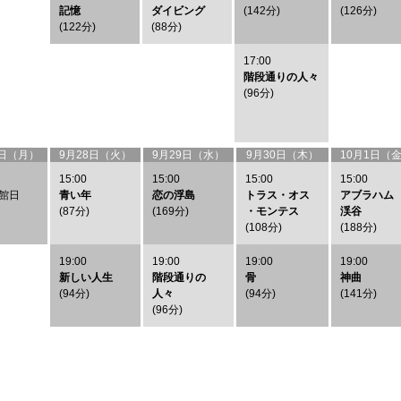
記憶
ダイビング
(142分)
(126分)
(122分)
(88分)
17:00
階段通りの人々
(96分)
7日（月）
9月28日（火）
9月29日（水）
9月30日（木）
10月1日（
15:00
15:00
15:00
15:00
館日
青い年
恋の浮島
トラス・オス
アブラハム
(87分)
(169分)
・モンテス
渓谷
(108分)
(188分)
19:00
19:00
19:00
19:00
新しい人生
階段通りの
骨
神曲
(94分)
人々
(94分)
(141分)
(96分)