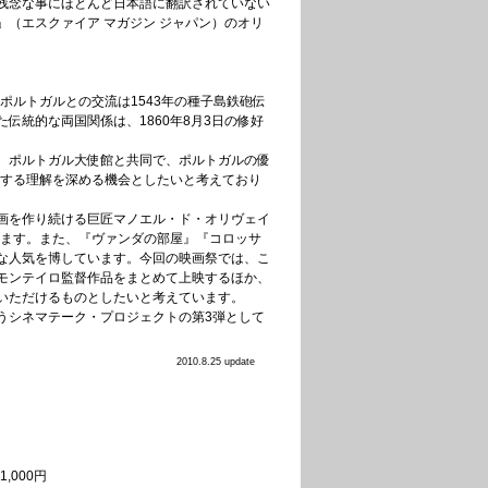
残念な事にほとんど日本語に翻訳されていない
（エスクァイア マガジン ジャパン）のオリ
とポルトガルとの交流は1543年の種子島鉄砲伝
統的な両国関係は、1860年8月3日の修好
、ポルトガル大使館と共同で、ポルトガルの優
対する理解を深める機会としたいと考えており
画を作り続ける巨匠マノエル・ド・オリヴェイ
います。また、『ヴァンダの部屋』『コロッサ
な人気を博しています。今回の映画祭では、こ
モンテイロ監督作品をまとめて上映するほか、
いただけるものとしたいと考えています。
うシネマテーク・プロジェクトの第3弾として
2010.8.25 update
,000円