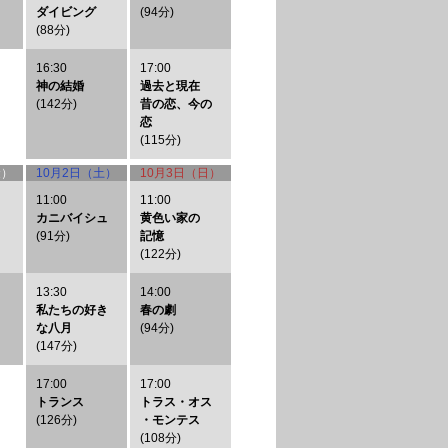
ダイビング
(94分)
(88分)
16:30
17:00
神の結婚
過去と現在
(142分)
昔の恋、今の
恋
(115分)
金）
10月2日（土）
10月3日（日）
11:00
11:00
カニバイシュ
黄色い家の
(91分)
記憶
(122分)
13:30
14:00
私たちの好き
春の劇
な八月
(94分)
(147分)
17:00
17:00
トランス
トラス・オス
(126分)
・モンテス
(108分)