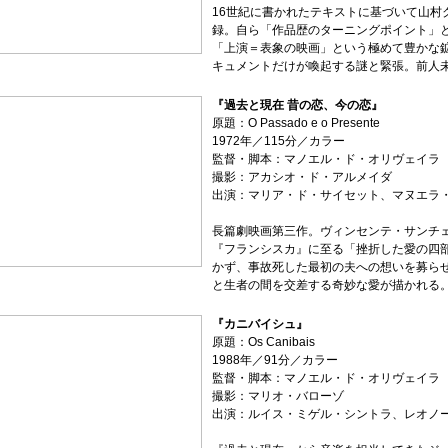
16世紀に書かれたテキストに基づいて山村
録。自ら「作品歴のターニングポイント」
「上演＝表象の映画」という極めて豊かな
キュメントだけが喚起する謎と緊張。前人
『過去と現在 昔の恋、今の恋』
原題：O Passado e o Presente
1972年／115分／カラー
監督・脚本：マノエル・ド・オリヴェイラ
撮影：アカシオ・ド・アルメイダ
出演：マリア・ド・サイセット、マヌエラ
長篇劇映画第三作。ヴィンセンテ・サンチ
『フランシスカ』に至る「挫折した愛の四
かず、事故死した最初の夫への想いを募ら
と生者の間を交差する奇妙な愛が描かれる
『カニバイシュ』
原題：Os Canibais
1988年／91分／カラー
監督・脚本：マノエル・ド・オリヴェイラ
撮影：マリオ・バローゾ
出演：ルイス・ミゲル・シントラ、レオノ