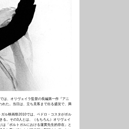
」では、オリヴェイラ監督の長編第一作『アニ
われた。当日は、立ち見客まで出る盛況で、満
トガル映画祭2010では、ペドロ・コスタがポル
きる。その3人とは、（もちろん）オリヴェイ
りは「ポルトガルにおける蓮實先生的存在」と