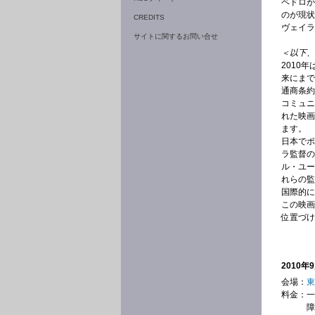
ペドロが
のが現状
CREDITS
ヴェイラ
サイトに関するお問い合せ
＜以下、
2010
来にまで
通商条約
コミュニ
れた映画
ます。
日本でポ
ラ監督の
ル・ユー
れらの監
国際的に
この映画
位置づけ
2010
会場：
東
料金：
一
障