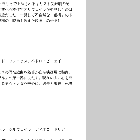
クラリャで上演されるキリスト受難劇の記
と述べる本作でオリヴェイラが発見したのは
鉱脈だった。一見して不自然な「虚構」のド
未踏の「映画を超えた映画」の始まり。
・ド・フレイタス、ペドロ・ピニェイロ
ェスの同名戯曲を監督が自ら映画用に翻案。
部作」の第一部にあたる。現在の夫に心を開
せる妻ヴァンダを中心に、過去と現在、死者
。
ール・シルヴェイラ、ディオゴ・ドリア