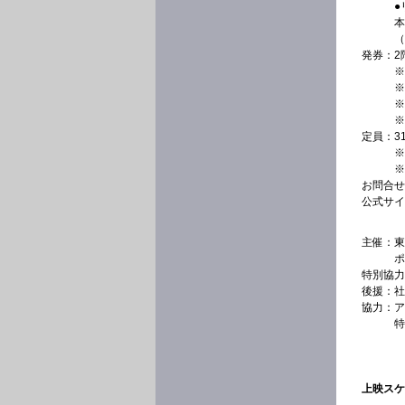
●
本
（
発券：
2
※
※
※
※
定員：
3
※
※
お問合せ
公式サイ
主催：
東
ポ
特別協力
後援：
社
協力：
ア
特
上映スケ