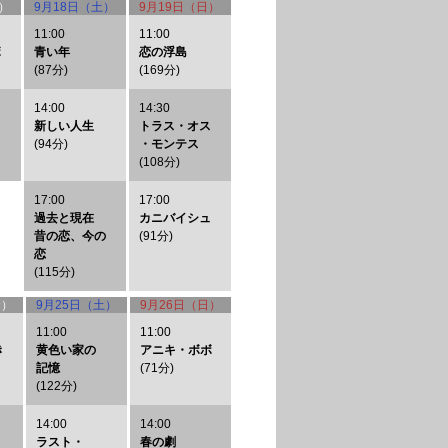
）
9月18日（土）
9月19日（日）
11:00
11:00
ボ
青い年
恋の浮島
(87分)
(169分)
14:00
14:30
新しい人生
トラス・オス
(94分)
・モンテス
(108分)
17:00
17:00
過去と現在
カニバイシュ
昔の恋、今の
(91分)
恋
(115分)
金）
9月25日（土）
9月26日（日）
11:00
11:00
き
黄色い家の
アニキ・ボボ
記憶
(71分)
(122分)
14:00
14:00
ラスト・
春の劇