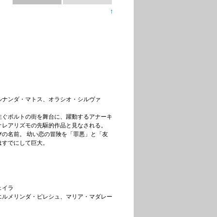
↑
ルナンダ・マトス、オラシオ・シルヴァ
注ぐポルトの街を舞台に、躍動するアナーキ
オレアリズモの先駆的作品と見なされる。
の名前。 幼い恋の冒険を「罪悪」と「友
はすでにして巨大。
ェイラ
エルメリンダ・ピレシュ、マリア・マダレー