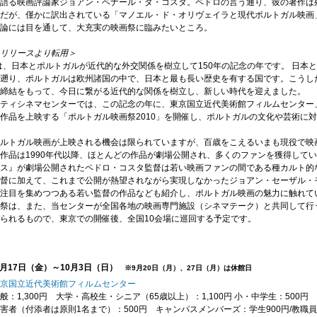
語る映画評論家ジョアン・ベナール・ダ・コスタ。ペドロの言う通り、彼の著作は
だが、僅かに訳出されている「マノエル・ド・オリヴェイラと現代ポルトガル映画」
論には目を通して、大充実の映画祭に臨みたいところ。
リリースより転用＞
年は、日本とポルトガルが近代的な外交関係を樹立して150年の記念の年です。 日本
遡り、ポルトガルは欧州諸国の中で、日本と最も長い歴史を有する国です。こうした伝
締結をもって、今日に繋がる近代的な関係を樹立し、新しい時代を迎えました。
ティシネマセンターでは、この記念の年に、東京国立近代美術館フィルムセンター
作品を上映する「ポルトガル映画祭2010」を開催し、ポルトガルの文化や芸術に
ルトガル映画が上映される機会は限られていますが、百歳をこえるいまも現役で映
作品は1990年代以降、ほとんどの作品が劇場公開され、多くのファンを獲得して
ス』が劇場公開されたペドロ・コスタ監督は若い映画ファンの間である種カルト的
督に加えて、これまで公開が熱望されながら実現しなかったジョアン・セーザル・
注目を集めつつある若い監督の作品なども紹介し、ポルトガル映画の魅力に触れて
祭は、また、当センターが全国各地の映画専門施設（シネマテーク）と共同して行
られるもので、東京での開催後、全国10会場に巡回する予定です。
年9月17日（金）～10月3日（日）
※9月20日（月）、27日（月）は休館日
京国立近代美術館フィルムセンター
般：1,300円 大学・高校生・シニア（65歳以上）：1,100円 小・中学生：500円
害者（付添者は原則1名まで）：500円 キャンパスメンバーズ：学生900円/教職員1