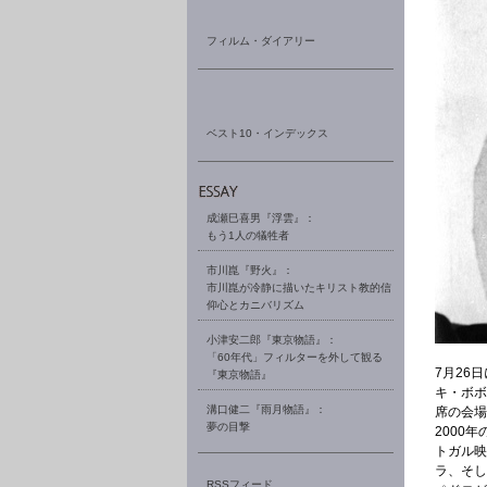
フィルム・ダイアリー
ベスト10・インデックス
成瀬巳喜男『浮雲』：
もう1人の犠牲者
市川崑『野火』：
市川崑が冷静に描いたキリスト教的信
仰心とカニバリズム
小津安二郎『東京物語』：
「60年代」フィルターを外して観る
7月26
『東京物語』
キ・ボボ
溝口健二『雨月物語』：
席の会場
夢の目撃
2000
トガル映
ラ、そし
RSSフィード