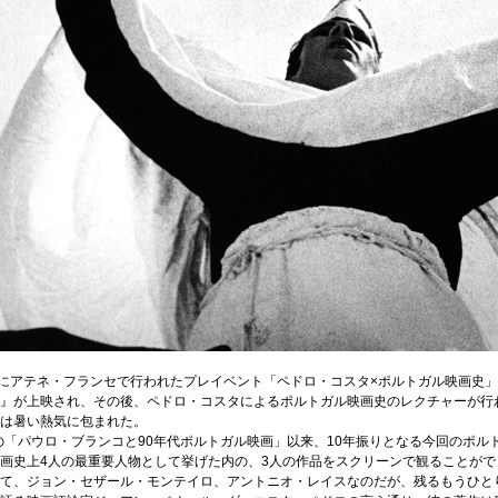
日にアテネ・フランセで行われたプレイベント「ペドロ・コスタ×ポルトガル映画史
』が上映され、その後、ペドロ・コスタによるポルトガル映画史のレクチャーが行
は暑い熱気に包まれた。
年の「パウロ・ブランコと90年代ポルトガル映画」以来、10年振りとなる今回のポル
画史上4人の最重要人物として挙げた内の、3人の作品をスクリーンで観ることがで
て、ジョン・セザール・モンテイロ、アントニオ・レイスなのだが、残るもうひと