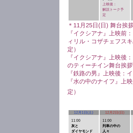
上映後：
解説トーク予
定
＊11月25日(日) 舞
『イクシアナ』上映前：
ィリル・コザチェフスキ
定）
『イクシアナ』上映後：
のティーチイン舞台挨拶
『鉄路の男』上映後：イ
『水の中のナイフ』上映
定）
12月1日(土)
12月2日(日)
11:00
11:00
灰と
列車の中の
ダイヤモンド
人々