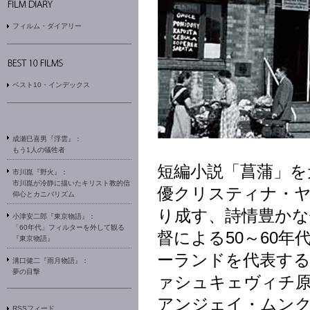
フィルム・ダイアリー
ベスト10・インデックス
成瀬巳喜男『浮雲』：
もう1人の犠牲者
短編小説「菖蒲」を
市川崑『野火』：
市川崑が冷静に描いたキリスト教的信
優クリスティナ・
仰心とカニバリズム
り成す、詩情豊かな
小津安二郎『東京物語』：
「60年代」フィルターを外して観る
督による50～60
『東京物語』
ーランドを代表す
溝口健二『雨月物語』：
夢の目撃
ァシュキェヴィチ原
アンジェイ・ムンク
RSSフィード