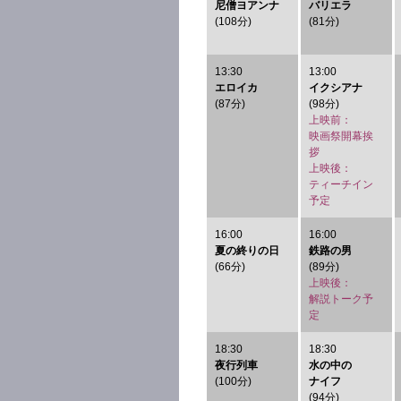
尼僧ヨアンナ
バリエラ
(108分)
(81分)
13:30
13:00
エロイカ
イクシアナ
(87分)
(98分)
上映前：
映画祭開幕挨
拶
上映後：
ティーチイン
予定
16:00
16:00
夏の終りの日
鉄路の男
(66分)
(89分)
上映後：
解説トーク予
定
18:30
18:30
夜行列車
水の中の
(100分)
ナイフ
(94分)