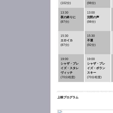
(102分)
(98分)
13:30
13:00
夜の終りに
沈黙の声
(87分)
(98分)
15:30
15:30
エロイカ
不運
(87分)
(92分)
19:00
19:00
シャザ・プレ
シャザ・プレ
イズ・スタレ
イズ・ポラン
ヴィッチ
スキー
(70分程度)
(70分程度)
上映プログラム