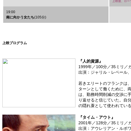
上映後、ロー
19:00
南に向かう女たち
(105分)
上映プログラム
『人的資源』
1999年／100分／35ミリ
出演：ジャリル・レペール
若きエリートのフランクは、
ターンとして働くために、
は、勤務時間削減の交渉に
り返せると信じていた。自分
の隠れ蓑として使われているこ
『タイム・アウト』
2001年／128分／35ミリ
出演：アウレリアン・ルボ