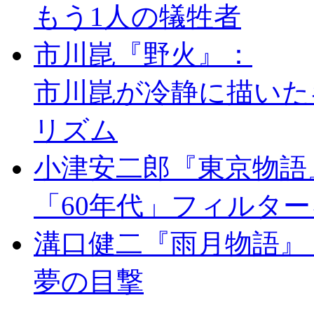
もう1人の犠牲者
市川崑『野火』：
市川崑が冷静に描いた
リズム
小津安二郎『東京物語
「60年代」フィルタ
溝口健二『雨月物語』
夢の目撃