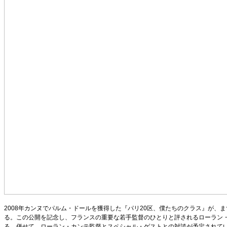
2008年カンヌでパルム・ドールを獲得した『パリ20区、僕たちのクラス』が、
る。この公開を記念し、フランスの重要な若手監督のひとりと評されるローラン
る。併せて、ローラン・カンテ監督とスペシャル・ゲストとの対談が予定されて