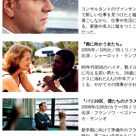
コンサルタントのヴァンサ
で新しい仕事を見つけたと
過ごしながら、仕事や生活
る。家族や友人に嘘をつく
だった。
『南に向かう女たち』
2005年／105分／35ミリ
出演：シャーロット・ラン
80年代初頭のハイチ。数ド
に与える若い男たち。18歳
クスに溺れた2人の中年アメ
くる。やがてその情事がそれ
『パリ20区、僕たちのクラ
2008年/128分/カラー/35
出演：フランソワ・ベゴド
カ・サンシオ
新学期に向けて準備中のフ
師だ。手ごわい生徒たちに