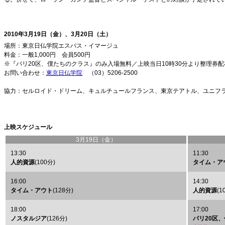
2010年3月19日（金）、3月20日（土）
場所：東京日仏学院エスパス・イマージュ
料金：一般1,000円 会員500円
※『パリ20区、僕たちのクラス』のみ入場無料／上映当日10時30分より整理券配
お問い合わせ：
東京日仏学院
（03）5206-2500
協力：セルロイド・ドリーム、キュルチュールフランス、東京テアトル、ユニフ
上映スケジュール
3月19日（金）
13:30
11:30
人的資源
(100分)
タイム・ア
16:00
14:30
タイム・アウト
(128分)
人的資源
(1
18:00
17:00
ノスタルジア
(126分)
パリ20区