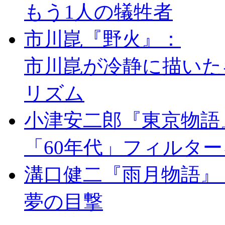
もう1人の犠牲者
市川崑『野火』：
市川崑が冷静に描いた
リズム
小津安二郎『東京物語
「60年代」フィルタ
溝口健二『雨月物語』
夢の目撃