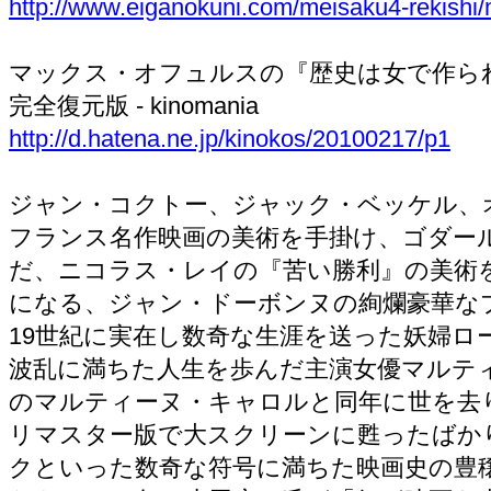
http://www.eiganokuni.com/meisaku4-rekishi/
マックス・オフュルスの『歴史は女で作ら
完全復元版 - kinomania
http://d.hatena.ne.jp/kinokos/20100217/p1
ジャン・コクトー、ジャック・ベッケル、
フランス名作映画の美術を手掛け、ゴダール
だ、ニコラス・レイの『苦い勝利』の美術
になる、ジャン・ドーボンヌの絢爛豪華な
19世紀に実在し数奇な生涯を送った妖婦ロ
波乱に満ちた人生を歩んだ主演女優マルテ
のマルティーヌ・キャロルと同年に世を去
リマスター版で大スクリーンに甦ったばか
クといった数奇な符号に満ちた映画史の豊