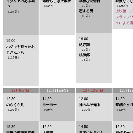
イタリアのある城
素晴らしき放浪者
幸福な記念日
我慢なら
（84分）
（12分）
（125分）
で
恋する男
上映後、
（104分）
（83分）
フランソ
ェによる
19:00
19:00
絶好調
ハジキを持ったお
（13分）
じさんたち
桃源郷
（112分）
（74分）
12月6日(日)
12月11日(金)
12月13日(日)
12月18
12:30
14:30
12:00
14:30
のらくら兵
ヨーヨー
神のみぞ知る
禁錮９ヶ
（103分）
（99分）
（120分）
（82分）
15:30
16:50
14:50
16:30
巴里の恋愛協奏曲
大恋愛
勇者に休息なし
探偵ポー