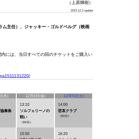
（上原輝樹）
2015.12.2 update
ラム主任）、ジャッキー・ゴルドベルグ（映画
間内には、当日すべての回のチケットをご購入い
nema1511131220/
日(木)
12月4日(金)
12月5日(土)
13:10
14:00
愛協奏曲
ソルフェリーノの
悲哀クラブ
（90分）
戦い
（94分）
15:50
16:20