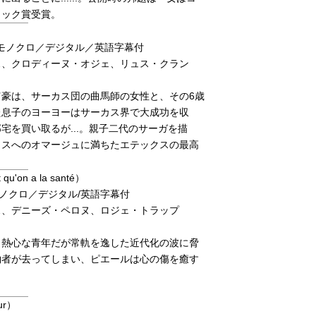
ュック賞受賞。
／モノクロ／デジタル／英語字幕付
ス、クロディーヌ・オジェ、リュス・クラン
豪は、サーカス団の曲馬師の女性と、その6歳
た息子のヨーヨーはサーカス界で大成功を収
宅を買い取るが...。親子二代のサーガを描
カスへのオマージュに満ちたエテックスの最高
 qu'on a la santé）
／モノクロ／デジタル/英語字幕付
ス、デニーズ・ペロヌ、ロジェ・トラップ
も熱心な青年だが常軌を逸した近代化の波に脅
約者が去ってしまい、ピエールは心の傷を癒す
ur）