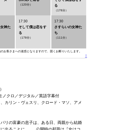
（120分）
る
（178分）
17:30
17:30
の女神た
そして僕は恋をす
さすらいの女神た
る
ち
（178分）
（111分）
他のお客さまへの迷惑となりますので、固くお断りいたします。
↑
t）
／モノクロ／デジタル／英語字幕付
ス、カリン・ヴェスリ、クロード・マソ、アメ
たパリの富豪の息子は、ある日、両親から結婚
出ることに......。公開時の邦題は『女はコ