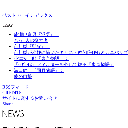
ベスト10・インデックス
成瀬巳喜男『浮雲』：
もう1人の犠牲者
市川崑『野火』：
市川崑が冷静に描いたキリスト教的信仰心とカニバリズ
小津安二郎『東京物語』：
「60年代」フィルターを外して観る『東京物語』
溝口健二『雨月物語』：
夢の目撃
RSSフィード
CREDITS
サイトに関するお問い合せ
Share