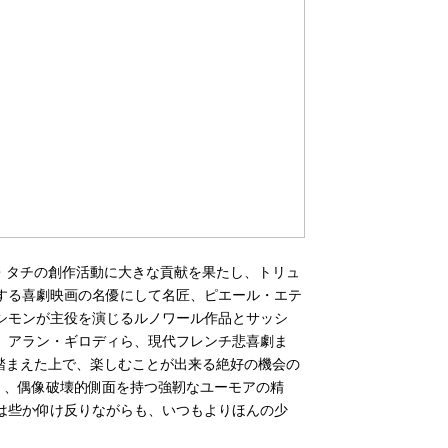
ク・タチの創作活動に大きな貢献を果たし、トリュ
する喜劇映画の名優にして名匠、ピエール・エテ
シモンが主役を演じるルノワール作品とサッシ
、アラン・ギロディら、現代フレンチ悲喜劇ま
を踏まえた上で、楽しむことが出来る絶好の機会の
く、偶像破壊的側面を持つ強靭なユーモアの精
は些か仰け反りながらも、いつもよりほんの少