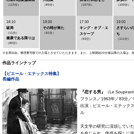
（115分）
（85分）
（107分）
（100分）
18:10
19:00
17:30
19:00
破局
その時が来た
キング・オブ・エ
さすらい
（11分）
（92分）
スケープ
ち
健康である限りは
（93分）
（111分）
（80分）
※全席自由。整理番号順での入場とさせていただきます。また、上映開始20分後以降の入場は、
作品ラインナップ
【ピエール・エテックス特集】
長編作品
『恋する男』
（Le Soupiran
フランス／1963年／83分
出演：ピエール・エテック
ル
天文学の研究に没頭してい
を命じられ、伴侶を探しに街に