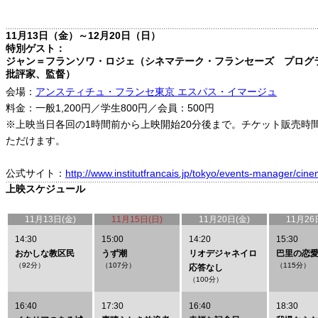
11月13日（金）～12月20日（日）
特別ゲスト：
ジャン＝フランソワ・ロジェ（シネマテーク・フランセーズ プログ
批評家、監督）
会場：
アンスティチュ・フランセ東京 エスパス・イマージュ
料金：一般1,200円／学生800円／会員：500円
※上映当日各回の1時間前から上映開始20分後まで。チケット販売時
ただけます。
公式サイト：
http://www.institutfrancais.jp/tokyo/events-manager/ci
上映スケジュール
11月13日(金)
11月15日(日)
11月20日(金)
11月26
14:30
15:00
14:20
15:30
おかしな教区民
うず潮
リオデジャネイロ
巴里の恋
（92分）
（107分）
（115分）
応答なし
（100分）
16:40
17:30
16:40
18:30