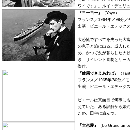
ワイです』。ルイ・デュリ
『ヨーヨー』
（Yoyo）
フランス／1964年／99分
出演：ピエール・エテック
大恐慌ですべてを失った大富
の息子と旅に出る。成人し
め、かつて父が暮らした大邸
き、サイレント喜劇とサー
傑作。
『健康でさえあれば』
（Tant
フランス／1965年/80分
出演：ピエール・エテック
ピエールは真面目で何事に
えていた。ある誤解から婚
ため、田舎に旅立つ。
『大恋愛』
（Le Grand amo