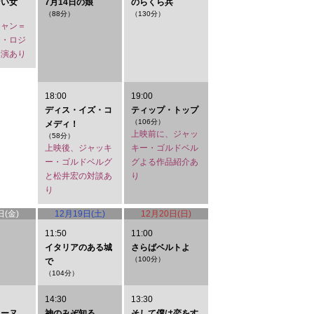
ない女
7月14日の娘
のらくら兵
（88分）
（130分）
ジャン＝
ワ・ロジ
講演あり
18:00
19:00
ディス・イズ・コ
ティップ・トップ
（106分）
メディ！
上映前に、ジャッ
（58分）
上映後、ジャッキ
キー・ゴルドベル
ー・ゴルドベルグ
グよる作品紹介あ
と松井宏の対談あ
り
り
日(金)
12月19日(土)
12月20日(日)
11:50
11:00
月
イタリアのある城
さらばベルトよ
（100分）
で
（104分）
14:30
13:30
リーヌ
神のみぞ知る
そして僕は恋をす